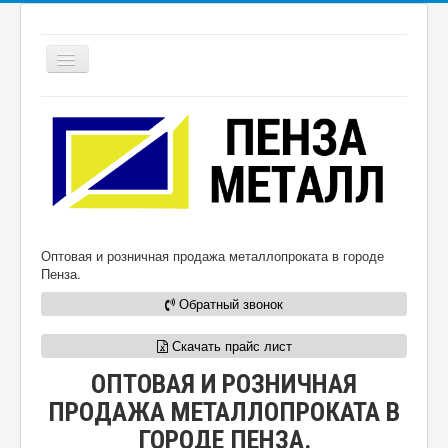
Ваше Имя:
Ваш Email:
ГЛАВНАЯ
КОНТАКТЫ
ПРОФИЛЬНАЯ ТРУБА КВАДРАТНАЯ
Ваш телефон:
ПРОФИЛЬНАЯ ТРУБА ПРЯМОУГОЛЬНАЯ
КРУГЛАЯ ТРУБА
УГОЛОК
АРМАТУРА
Ваш адрес:
Оптовая и розничная продажа металлопроката в городе
ШВЕЛЛЕР
Пенза.
Обратный звонок
Скачать прайс лист
ОПТОВАЯ И РОЗНИЧНАЯ
Закрыть
ПРОДАЖА МЕТАЛЛОПРОКАТА В
ГОРОДЕ ПЕНЗА.