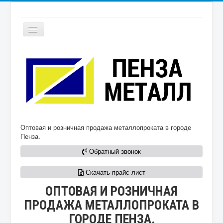
Ваше Имя:
Ваш Email:
ГЛАВНАЯ
КОНТАКТЫ
ПРОФИЛЬНАЯ ТРУБА КВАДРАТНАЯ
Ваш телефон:
ПРОФИЛЬНАЯ ТРУБА ПРЯМОУГОЛЬНАЯ
КРУГЛАЯ ТРУБА
УГОЛОК
АРМАТУРА
Ваш адрес:
Оптовая и розничная продажа металлопроката в городе
ШВЕЛЛЕР
Пенза.
Обратный звонок
Скачать прайс лист
ОПТОВАЯ И РОЗНИЧНАЯ
Закрыть
ПРОДАЖА МЕТАЛЛОПРОКАТА В
ГОРОДЕ ПЕНЗА.